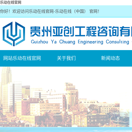
乐动在线官网
你好！欢迎访问乐动在线官网-乐动在线（中国） 官网！
网站乐动在线官网
关于我们
新闻动态
乐动在线官网-乐动在线
乐动在线官网
（中国）
宣传视频
行业新闻
组织架构
常见问题
乐动在线官网
公司风采
办公环境