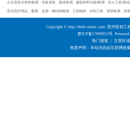
止水及防水材料检测
市政道路、隧道检测
建筑材料试验/检测
岩土工程/基
安全防护用品
量测、监测
钢结构检测
工程物探
水利工程
管材检测
房
Copyright © http://dede-music.com/
黔ICP备17009913号
Powered
热门搜索
| 主营区
免责声明：本站内容由互联网收