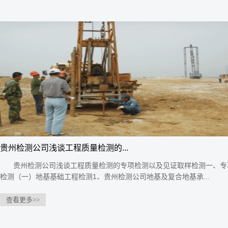
贵州检测公司浅谈工程质量检测的...
贵州检测公司浅谈工程质量检测的专项检测以及见证取样检测一、专
检测（一）地基基础工程检测1、贵州检测公司地基及复合地基承...
查看更多>>