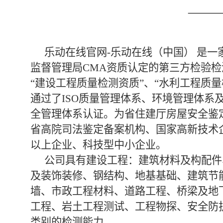
乐动在线官网-乐动在线（中国） 是一
监督管理局CMA资质认定的第三方检验
“建设工程质量检测资质”、“水利工程质量
通过了ISO质量管理体系、环境管理体系
全管理体系认证。为省住建厅房屋安全鉴
省高院司法鉴定备案机构、国家高新技术
以上企业、科技型中小企业。
公司具有建设工程：建筑材料及构配件
及装饰装修、钢结构、地基基础、建筑节
墙、市政工程材料、道路工程、桥梁及地
工程、岩土工程测试、工程物探、安全防
类别的检测能力......