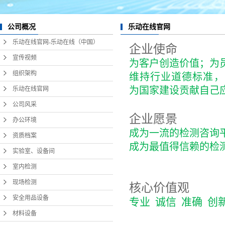
资质档案
乐动在线官网
公司概况
实验室、设备间
乐动在线官网-乐动在线（中国）
室内检测
企业使命
宣传视频
为客户创造价值；为
现场检测
组织架构
维持行业道德标准，
安全用品设备
为国家建设贡献自己
乐动在线官网
材料设备
公司风采
企业愿景
办公环境
化学设备
成为一流的检测咨询
资质档案
量测设备
成为最值得信赖的检
实验室、设备间
岩土设备
室内检测
现场检测
核心价值观
安全用品设备
专业
诚信
准确
创
材料设备