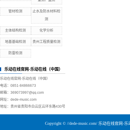
量测、监测
管材检测
止水及防水材料检
测
主体结构检测
化学分析
地基基础检测
贵州工程质量检测
防雷检测
乐动在线官网-乐动在线（中国）
乐动在线官网-乐动在线（中国）
电话：0851-84866673
邮箱：369073997@qq.com
网址：dede-music.com
地址：贵州省贵阳市白云区云环东路430号
Copyright © //dede-music.com/ 乐动