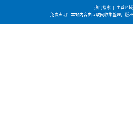
热门搜索
| 主营区
免责声明：本站内容由互联网收集整理，版权