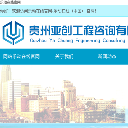
乐动在线官网
你好！欢迎访问乐动在线官网-乐动在线（中国） 官网！
网站乐动在线官网
关于我们
新闻动态
乐动在线官网-乐动在线
乐动在线官网
（中国）
宣传视频
行业新闻
组织架构
常见问题
乐动在线官网
公司风采
办公环境