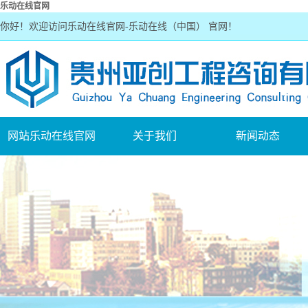
乐动在线官网
你好！欢迎访问乐动在线官网-乐动在线（中国） 官网！
网站乐动在线官网
关于我们
新闻动态
乐动在线官网-乐动在线
乐动在线官网
（中国）
宣传视频
行业新闻
组织架构
常见问题
乐动在线官网
公司风采
办公环境