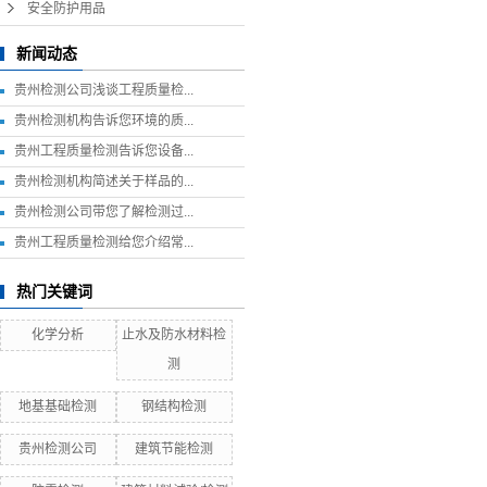
安全防护用品
新闻动态
贵州检测公司浅谈工程质量检...
贵州检测机构告诉您环境的质...
贵州工程质量检测告诉您设备...
贵州检测机构简述关于样品的...
贵州检测公司带您了解检测过...
贵州工程质量检测给您介绍常...
热门关键词
化学分析
止水及防水材料检
测
地基基础检测
钢结构检测
贵州检测公司
建筑节能检测