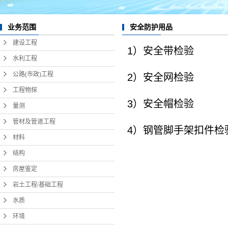
资质档案
安全防护用品
业务范围
实验室、设备间
建设工程
室内检测
1）安全带检验
水利工程
现场检测
公路(市政)工程
2）安全网检验
安全用品设备
工程物探
3）安全帽检验
材料设备
量测
管材及管道工程
化学设备
4）钢管脚手架扣件检
材料
量测设备
结构
岩土设备
房屋鉴定
岩土工程/基础工程
水质
环境