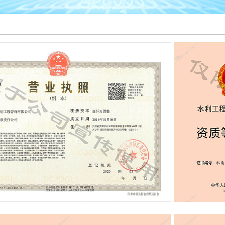
材料
结构
房屋鉴定
岩土工程/基础工程
水质
环境
安全防护用品