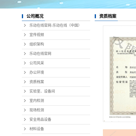
资质档案
资质档案
公司概况
实验室、设备间
乐动在线官网-乐动在线（中国）
室内检测
宣传视频
现场检测
组织架构
安全用品设备
乐动在线官网
材料设备
公司风采
办公环境
化学设备
资质档案
量测设备
实验室、设备间
岩土设备
室内检测
现场检测
安全用品设备
材料设备