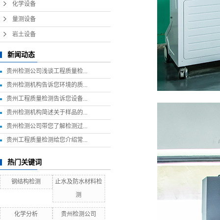
化学设备
量测设备
岩土设备
新闻动态
贵州检测公司浅谈工程质量检...
贵州检测机构告诉您环境的质...
贵州工程质量检测告诉您设备...
贵州检测机构简述关于样品的...
贵州检测公司带您了解检测过...
贵州工程质量检测给您介绍常...
热门关键词
钢结构检测
止水及防水材料检
测
化学分析
贵州检测公司