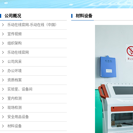
资质档案
材料设备
公司概况
实验室、设备间
乐动在线官网-乐动在线（中国）
室内检测
宣传视频
现场检测
组织架构
安全用品设备
乐动在线官网
材料设备
公司风采
办公环境
化学设备
资质档案
量测设备
实验室、设备间
岩土设备
室内检测
现场检测
安全用品设备
材料设备