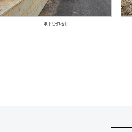
地下管道检测