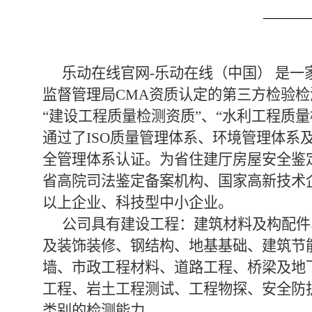
乐动在线官网-乐动在线（中国） 是一
监督管理局CMA资质认定的第三方检验
“建设工程质量检测资质”、“水利工程质量
通过了ISO质量管理体系、环境管理体系
全管理体系认证。为省住建厅房屋安全鉴
省高院司法鉴定备案机构、国家高新技术
以上企业、科技型中小企业。
公司具有建设工程：建筑材料及构配件
及装饰装修、钢结构、地基基础、建筑节
墙、市政工程材料、道路工程、桥梁及地
工程、岩土工程测试、工程物探、安全防
类别的检测能力......