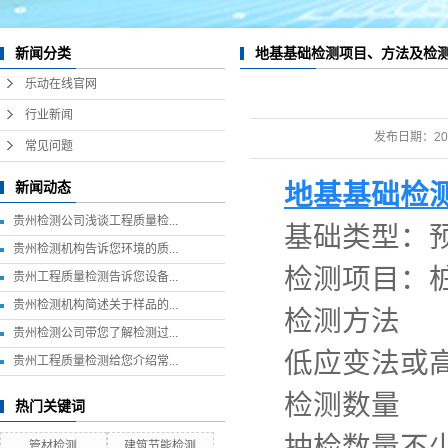
资质档案
地基基础检测项目、方法及检
新闻分类
实验室、设备间
乐动在线官网
室内检测
行业新闻
现场检测
发布日期：
20
常见问题
安全用品设备
地基基础检
新闻动态
材料设备
贵州检测公司浅谈工程质量检...
基础类型：
化学设备
贵州检测机构告诉您环境的质...
检测项目：
贵州工程质量检测告诉您设备...
量测设备
贵州检测机构简述关于样品的...
检测方法
岩土设备
贵州检测公司带您了解检测过...
低应变法或
贵州工程质量检测给您介绍常...
检测数量
热门关键词
抽检数量不
管材检测
建筑节能检测