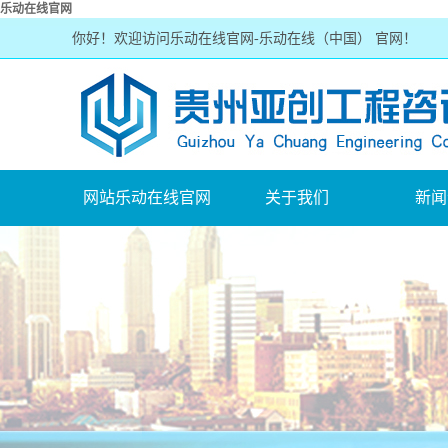
乐动在线官网
你好！欢迎访问乐动在线官网-乐动在线（中国） 官网！
网站乐动在线官网
关于我们
新闻
乐动在线官网-乐动在线
乐动在线
（中国）
宣传视频
行业新
组织架构
常见问
乐动在线官网
公司风采
办公环境