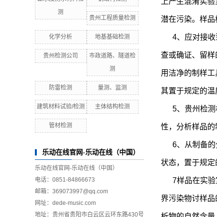
上产生混淆实验
测
贵州工程质量检测
潜在污染。样品
4、应对接
化学分析
地基基础检测
查或确证、留样
贵州检测公司
市政道路、隧道检
测
用洁净的制样工
防雷检测
量测、监测
其置于规定的温
建筑材料试验/检测
主体结构检测
5、贵州检
管材检测
性，分析样品的
6、从制备
乐动在线官网-乐动在线（中国）
状态，置于规定
乐动在线官网-乐动在线（中国）
电话：0851-84866673
7样品在实
邮箱：369073997@qq.com
界污染物讨样品
网址：dede-music.com
地址：贵州省贵阳市白云区云环东路430号
析物的自然含量