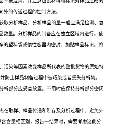
品不被混淆，并注意包装材料和标识对样品造成的
向外的传递过程的控制方法。
获取分析样品。分析样品的量一般应满足检测、复
品数量。分析样品的制备应在独立区域内进行。使
净的塑料袋或惰性容器内密封。加贴样品标识。将
、污染等因素改变样品所代表的整批货物的原始特
，并防止样品制备过程中被巧染或者丢失分析物。
分析部分应妥善放置。不用时应保持分析部分密闭
离在取样、样品传递和贮存及分析过程中。避免外
然含含量相区别，报告一结果时，需要考虑这此分