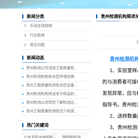
资质档案
贵州检测机构简述
新闻分类
实验室、设备间
乐动在线官网
室内检测
行业新闻
现场检测
常见问题
安全用品设备
新闻动态
贵州检测机
材料设备
贵州检测公司浅谈工程质量检...
1、实验室
化学设备
贵州检测机构告诉您环境的质...
的与消费者可接
贵州工程质量检测告诉您设备...
量测设备
发现异常，应与
贵州检测机构简述关于样品的...
岩土设备
贵州检测公司带您了解检测过...
指导书。贵州检
贵州工程质量检测给您介绍常...
2、送样数
热门关键词
3、贵州检
止水及防水材料检
钢结构检测