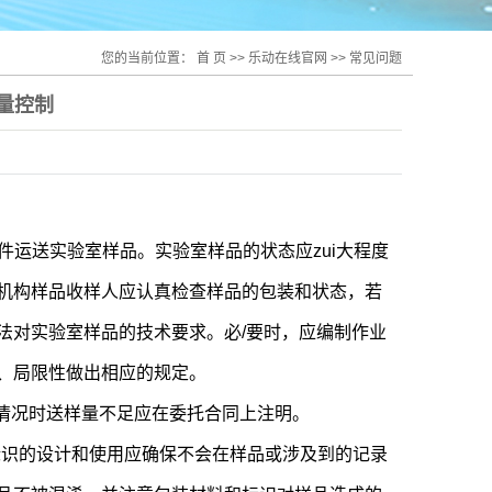
您的当前位置：
首 页
>>
乐动在线官网
>>
常见问题
量控制
运送实验室样品。实验室样品的状态应zui大程度
机构样品收样人应认真检查样品的包装和状态，若
法对实验室样品的技术要求。必/要时，应编制作业
、局限性做出相应的规定。
殊情况时送样量不足应在委托合同上注明。
标识的设计和使用应确保不会在样品或涉及到的记录