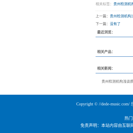
相关标签：
贵州检测机
上一篇：
贵州检测机构
下一篇：
没有了
最近浏览：
相关产品：
相关新闻：
贵州检测机构浅谈
Copyright © //dede-mu
热门
免责声明：本站内容由互联