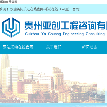
乐动在线官网
你好！欢迎访问乐动在线官网-乐动在线（中国） 官网！
网站乐动在线官网
关于我们
新闻动态
乐动在线官网-乐动在线
乐动在线官网
（中国）
宣传视频
行业新闻
组织架构
常见问题
乐动在线官网
公司风采
办公环境