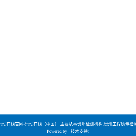
sic.com/ 乐动在线官网-乐动在线（中国） 主要从事
贵州检测机构
,
贵州工程质量检
Powered by 技术支持：