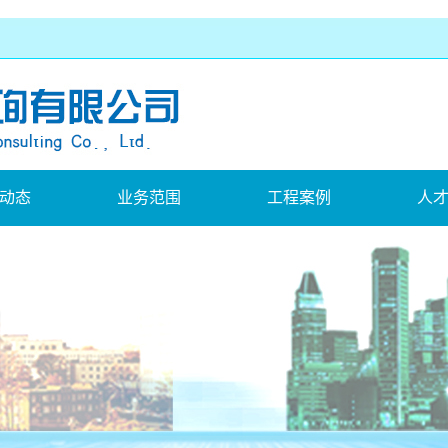
动态
业务范围
工程案例
人
官网
建设工程
工程案例
在线
闻
水利工程
题
公路(市政)工程
工程物探
量测
管材及管道工程