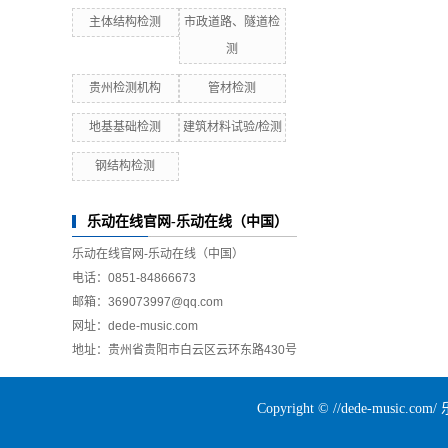
主体结构检测
市政道路、隧道检
测
贵州检测机构
管材检测
地基基础检测
建筑材料试验/检测
钢结构检测
乐动在线官网-乐动在线（中国）
乐动在线官网-乐动在线（中国）
电话：0851-84866673
邮箱：369073997@qq.com
网址：dede-music.com
地址：贵州省贵阳市白云区云环东路430号
Copyright © //dede-mu