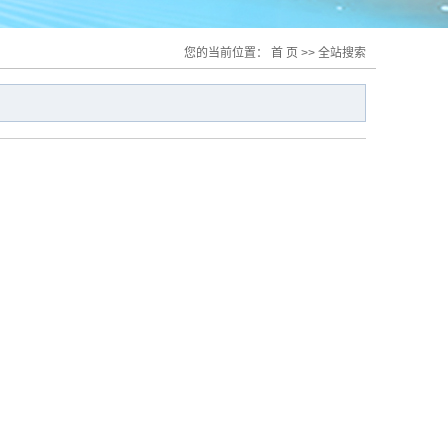
您的当前位置：
首 页
>> 全站搜索