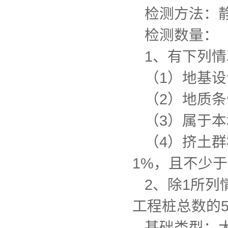
检测方法：
检测数量：
1、有下列
（1）地基
（2）地质
（3）属于
（4）挤土
1%，且不少
2、除1所
工程桩总数的
基础类型：大