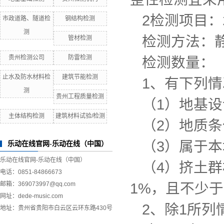
2检测项目
市政道路、隧道检
钢结构检测
测
检测方法：
管材检测
贵州检测公司
防雷检测
检测数量：
止水及防水材料检
建筑节能检测
1、有下列
测
贵州工程质量检测
（1）地基
主体结构检测
建筑材料试验/检测
（2）地质
（3）属于
乐动在线官网-乐动在线（中国）
乐动在线官网-乐动在线（中国）
（4）挤土
电话：0851-84866673
邮箱：369073997@qq.com
1%，且不少
网址：dede-music.com
2、除1所
地址：贵州省贵阳市白云区云环东路430号