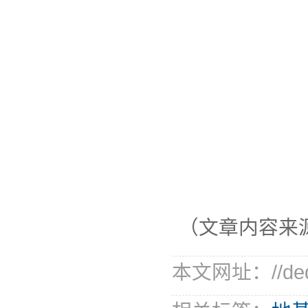
（文章内容来
本文网址：//dede-