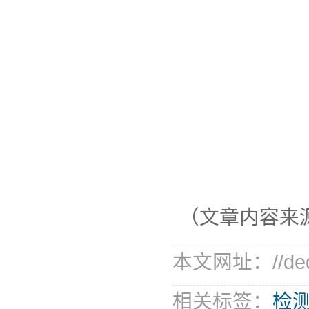
（文章内容来
本文网址：//dede-
相关标签：
检