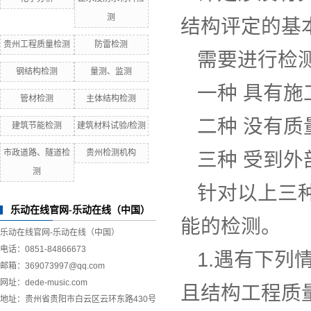
测
结构评定的基
贵州工程质量检测
防雷检测
需要进行检
钢结构检测
量测、监测
一种 具有
管材检测
主体结构检测
二种 没有
建筑节能检测
建筑材料试验/检测
市政道路、隧道检
贵州检测机构
三种 受到
测
针对以上三
乐动在线官网-乐动在线（中国）
能的检测。
乐动在线官网-乐动在线（中国）
电话：0851-84866673
1.遇有下
邮箱：369073997@qq.com
网址：dede-music.com
且结构工程质
地址：贵州省贵阳市白云区云环东路430号