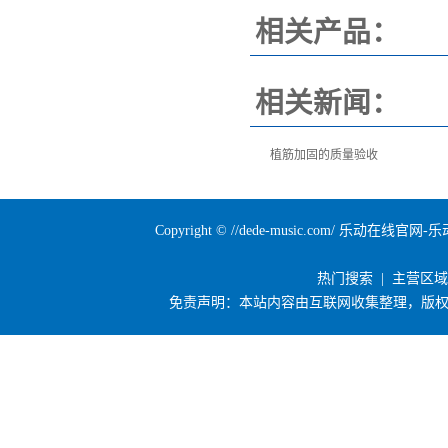
相关产品：
相关新闻：
植筋加固的质量验收
Copyright © //dede-music.com/ 乐动
热门搜索
| 主营区
免责声明：本站内容由互联网收集整理，版权