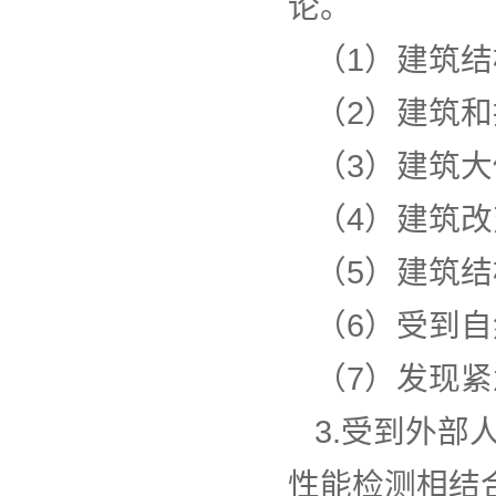
论。
（1）建筑
（2）建筑
（3）建筑
（4）建筑
（5）建筑
（6）受到
（7）发现
3.受到外
性能检测相结