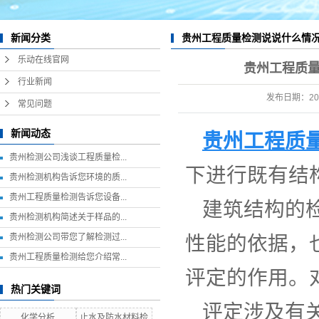
资质档案
贵州工程质量检测说说什么情
新闻分类
实验室、设备间
检测，什么情况下进行既有结构
乐动在线官网
室内检测
贵州工程质
行业新闻
现场检测
发布日期：
20
常见问题
安全用品设备
新闻动态
贵州工程质
材料设备
贵州检测公司浅谈工程质量检...
下进行既有结
化学设备
贵州检测机构告诉您环境的质...
贵州工程质量检测告诉您设备...
量测设备
建筑结构的
贵州检测机构简述关于样品的...
岩土设备
贵州检测公司带您了解检测过...
性能的依据，
贵州工程质量检测给您介绍常...
评定的作用。
热门关键词
评定涉及有
化学分析
止水及防水材料检