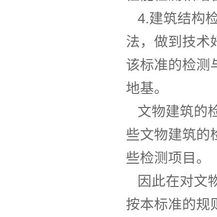
4.建筑结
法，做到技术
该标准的检测
地基。
文物建筑的
些文物建筑的
些检测项目。
因此在对文
按本标准的规