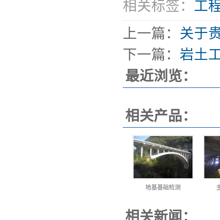
相关标签：
工
上一篇：
关于
下一篇：
岩土
最近浏览：
相关产品：
地基基础检测
相关新闻：