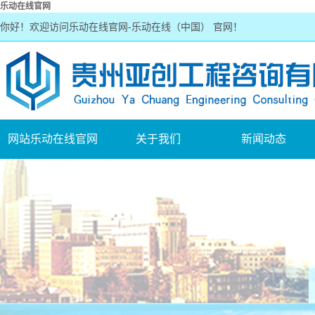
乐动在线官网
你好！欢迎访问乐动在线官网-乐动在线（中国） 官网！
网站乐动在线官网
关于我们
新闻动态
乐动在线官网-乐动在线
乐动在线官网
（中国）
宣传视频
行业新闻
组织架构
常见问题
乐动在线官网
公司风采
办公环境