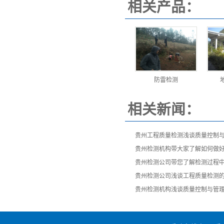
相关产品：
防雷检测
相关新闻：
贵州工程质量检测浅谈质量控制
贵州检测机构带大家了解如何做
贵州检测公司带您了解检测过程
贵州检测公司浅谈工程质量检测
贵州检测机构浅谈质量控制与管