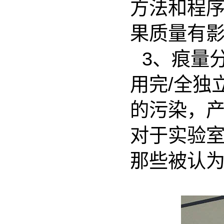
方法和程
果质量有
3、痕量
用完/全独
的污染，
对于实验
那些被认