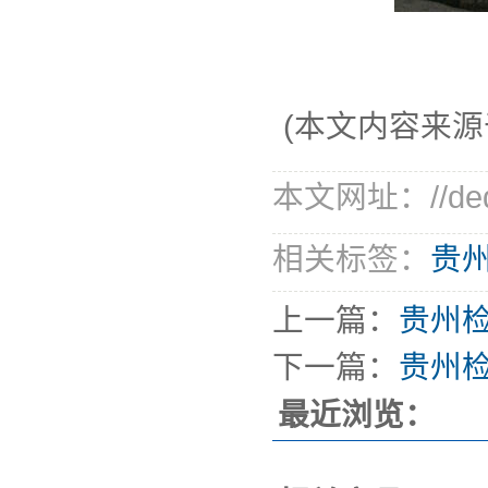
(本文内容来
本文网址：//dede-
相关标签：
贵
上一篇：
贵州
下一篇：
贵州
最近浏览：