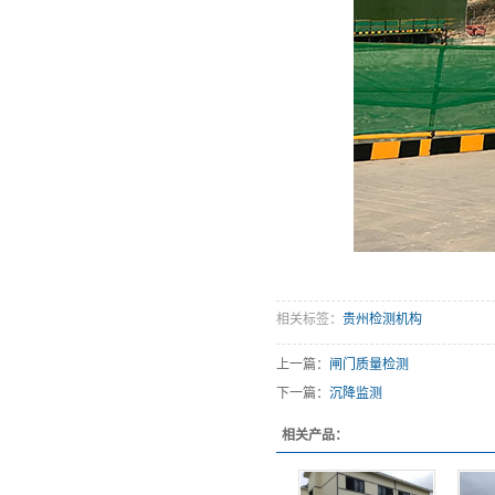
相关标签：
贵州检测机构
上一篇：
闸门质量检测
下一篇：
沉降监测
相关产品：