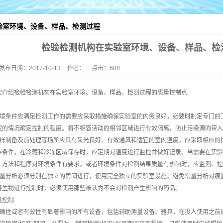
材料
验室环境、设备、样品、检测过程
结构
房屋鉴定
检验检测机构在实验室环境、设备、样品、检
岩土工程/基础工程
发布日期：
2017-10-13
作者：
点击：
608
水质
您介绍检验检测机构在实验室环境、设备、样品、检测过程的质量控制点
环境
环境条件应满足检测工作的需要应采取措施确保实验室的内务良好，必要时制定专门的
安全防护用品
定的情况确定控制的程度。将不相容活动的相邻区域进行有效隔离，防止污染源的带入
样制备及前处理等场所应具有采光良好、有效通风和适宜的室内温度，应采取相应的
存条件，在冷藏和冷冻区域保存时，应定期对温度进行监控并做好记录。当需要在实验
、方法和程序对环境条件有要求。或者环境条件对检测结果质量有影响时，应监测、控
常量分析必须分别在独立的房间进行，使用完全独立的实验室设施。避免常量分析对痕
害生物进行控制时，必须使用那些被认为不会对检测产生影响的药品。
量控制
准确性或者有效性有显著影响的所有设备，包括辅助测量设备、器具，在投人使用之前应