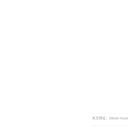
本文网址：//dede-music.