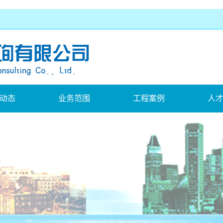
动态
业务范围
工程案例
人
官网
建设工程
工程案例
在线
闻
水利工程
题
公路(市政)工程
工程物探
量测
管材及管道工程