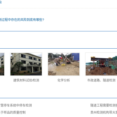
构
测过程中存在的风险到底有哪些?
建筑材料试验/检测
化学分析
市政道路、隧道检测
智慧停车系统中停车检测
隧道工程需要检测
关于样品的质量控制
贵州检测机构带大