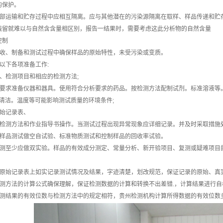
的保护。
内部运输和贮存过程中应相互隔离。应与其他潜在的污染源隔离在取样、样品传递和贮
残留就难以与自然含含量相区别，报告一结果时，需要考虑这此分析物的自然含量
控制
接收、制备和测试过程中确保样品的原始特性，未受污染或变质。
以下各项准备工作:
、检测项目和相应的检测方法;
的要求准备仪器和器具。使用符合分析要求的药品。按检测方法配制试剂。标准溶液等
清洁。温度等可能影响测试质量的环境条件;
原始记录表、
按检测方法和作业指导书操作。当测试过程出现异常现象应详细记录。并及时采取措施
同样品测试做空自试验、标准物质测试和控制样品的回收率试验。
检测至少应做双实验。样品的有效成分测定、常量分析、新开验项目、复测或疑难项目
在原始记录表上如实记录测试情况及结果，字迹清楚，划改规范，保证记录的原始、真
检测方法的计算公式确保理解，保证检测数据的计算和转换不出差错.，计算结果进行
测结果的有效位数与检测方法中的规定相符，贵州检测机构计算所得数据的有效位数多