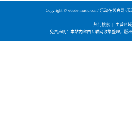
Copyright © //dede-music.com/ 乐动
热门搜索
| 主营区
免责声明：本站内容由互联网收集整理，版权