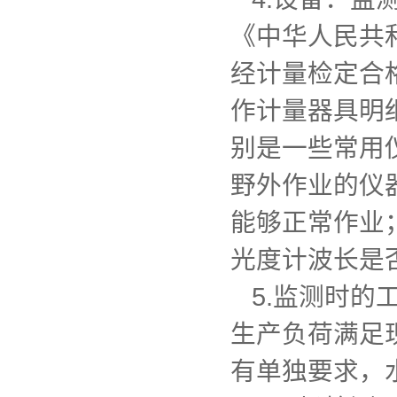
《中华人民共
经计量检定合
作计量器具明
别是一些常用
野外作业的仪
能够正常作业
光度计波长是
5.监测时
生产负荷满足
有单独要求，