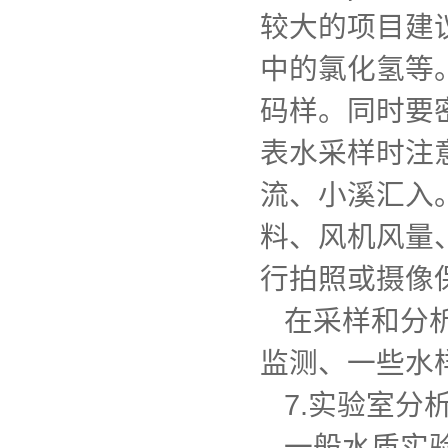
较大的项目建
中的氯化氢等
码样。同时要
表水采样时注
流、小溪汇入
料、风机风量
行拍照或摄像
在采样和分
监测、一些水
7.实验室分
一般水质实