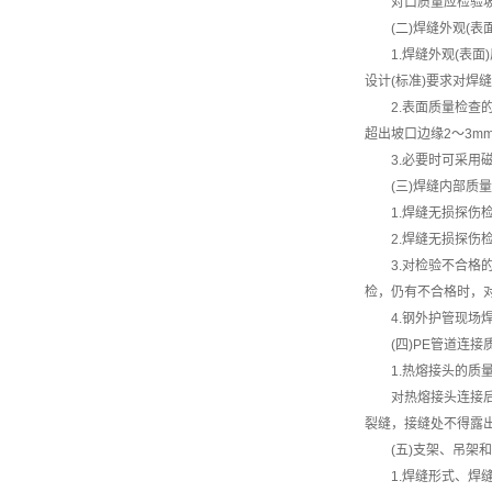
对口质量应检验坡
(二)焊缝外观(表
1.焊缝外观(表面)
设计(标准)要求对
2.表面质量检查的
超出坡口边缘2～3m
3.必要时可采用磁
(三)焊缝内部质量
1.焊缝无损探伤检
2.焊缝无损探伤检
3.对检验不合格的
检，仍有不合格时，
4.钢外护管现场焊
(四)PE管道连接
1.热熔接头的质
对热熔接头连接后，
裂缝，接缝处不得露
(五)支架、吊架和
1.焊缝形式、焊缝