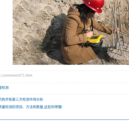
com/news/371.html
量检测
机构开拓第三方检测市场分析
质量检测的项目、方法和数量,这些你得懂!