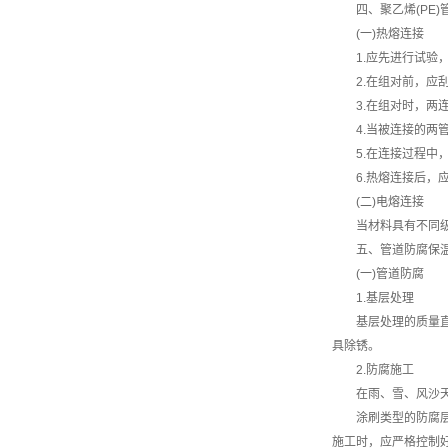
四、聚乙烯(PE)
(一)热熔连接
1.应先进行试验，
2.在组对前，应刮
3.在组对时，两连
4.当被连接的两管
5.在连接过程中，
6.热熔连接后，应
(二)电熔连接
当材料具有不同级别
五、管道防腐保
(一)管道防腐
1.基层处理
基层处理的质量直接
具除锈。
2.防腐施工
在雨、雪、风沙天气
涂刷类型的防腐层应
施工时，应严格控制