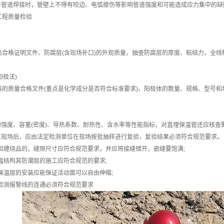
管道焊接时，管壁上不得有咬边、电弧擦伤等影响管道强度和可能造成应力集中的
程质量检验
格证明文件、防腐层(含现场补口)的外观质量，抽查防腐层的厚度、粘结力，全线
阳极法)
质量合格文件(重点是化学成分是否符合标准要求)、阳极体的数量、规格、型号和
强度、容重(密度)、导热系数、耐热性、含水率等性能指标，对直埋保温管还应核查
现场后，应由法定检测单位在现场按批抽样进行复验，复验结果必须符合规范要求
和缠绕品的，缝隙尺寸应符合规范要求，并应将接缝错开，嵌缝要饱满;
温结构其防潮层的施工应符合规范的要求;
保温层的安装应能保证活动面可以自由伸缩;
检测报警线的连通必须符合规范要求