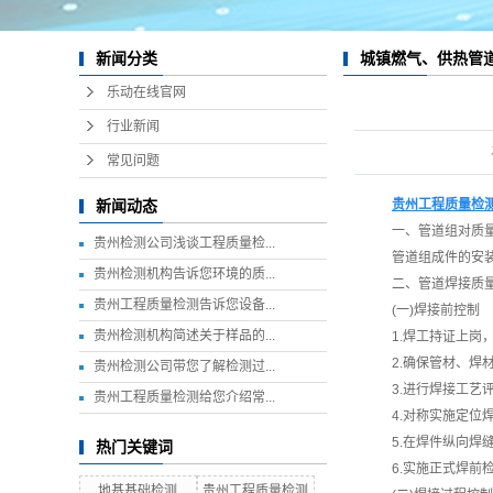
资质档案
城镇燃气、供热管
新闻分类
实验室、设备间
乐动在线官网
室内检测
行业新闻
现场检测
常见问题
安全用品设备
贵州工程质量检
新闻动态
材料设备
一、管道组对质
贵州检测公司浅谈工程质量检...
管道组成件的安装是
化学设备
贵州检测机构告诉您环境的质...
二、管道焊接质
贵州工程质量检测告诉您设备...
量测设备
(一)焊接前控制
贵州检测机构简述关于样品的...
1.焊工持证上岗，
岩土设备
2.确保管材、焊材
贵州检测公司带您了解检测过...
3.进行焊接工艺评
贵州工程质量检测给您介绍常...
4.对称实施定位焊
5.在焊件纵向焊缝
热门关键词
6.实施正式焊前检
地基基础检测
贵州工程质量检测