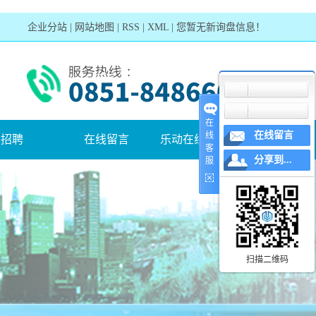
企业分站
|
网站地图
|
RSS
|
XML
|
您暂无新询盘信息！
在
在线留言
线
才招聘
在线留言
乐动在线官网-乐动在
客
分享到...
服
招聘
联系方式
线（中国）
地理位置
扫描二维码