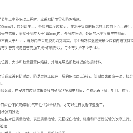
施工室外保温工程时，应采取防雨雪和防冻措施。
0mm时，应分层施工，各层的厚度应接近，非水平管道的保温施工应自下而上进行，
应错缝，搭接长度应大于100mm;内、外层应压缝，外层的水平接缝应在侧面。
得大于5mm，缝隙内应采用胶泥填充密实。每个预制保温管壳最少应有两道镀锌铁
头管壳或用直管壳加工成“虾米腰”块，每个弯头应不少于3块。
置、大小和数量设置伸缩缝，并填充导热系数相近的软质材料。
道应设有防潮层，防潮层施工应在干燥的保温层上进行。防潮层表面应平整，接缝
闭。
保温管，在安装前应测试报警线的通断状况和电阻值，合格后再下管、对口、焊接。
口应在保护壳(套袖)气密性试验合格后，才可以进行发泡保温施工。
检验预验收
按对口质量检验、表面质量检验、无损探伤检验、强度和严密性试验的次序进行
量检验