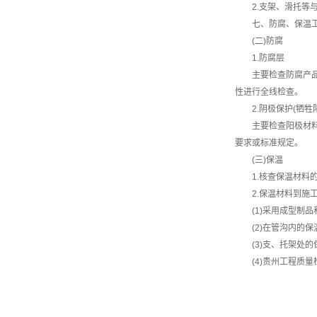
2.支架、滑托等与
七、防腐、保温工
(二)防腐
1.防腐层
主要检查防腐产品合
性进行全线检查。
2.阴极保护(牺牲
主要检查阳极材料的
要求或标准规定。
(三)保温
1.核查保温材料的
2.保温材料到施工
(1)采用成型制品
(2)在管沟内的保
(3)支、托架处的
(4)贵州工程质量