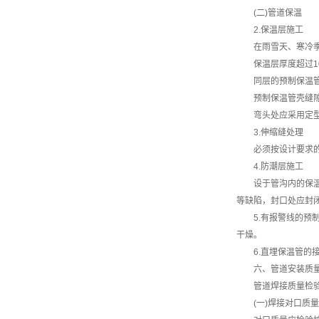
(二)管道保温
2.保温层施工
在雨雪天、寒冷季节
保温层厚度超过10
同层的预制保温管壳
预制保温管壳缝隙不
弯头处应采用定型弯
3.伸缩缝处理
必须按设计要求的位
4.防潮层施工
设于管沟内的保温管
等缺陷，封口处应封
5.有报警线的预制
干燥。
6.直埋保温管的接
六、管道安装质量
管道焊接质量检验应
(一)焊接对口质