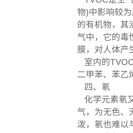
物)中影响较为
的有机物，其
气中，它的毒
膜，对人体产
室内的TVO
二甲苯、苯乙
四、氡
化学元素氡
气，为无色、
泼，氡也难以