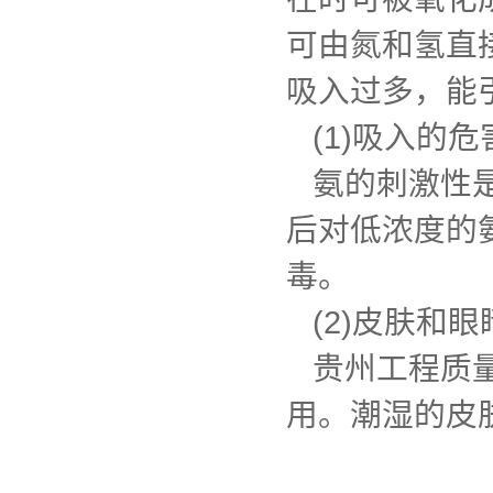
可由氮和氢直
吸入过多，能
(1)吸入的
氨的刺激性
后对低浓度的
毒。
(2)皮肤和
贵州工程质
用。潮湿的皮