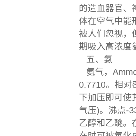
的造血器官、
体在空气中能
被人们忽视，
期吸入高浓度
五、氨
氨气，Amm
0.7710。相
下加压即可使其液
气压)。沸点-
乙醇和乙醚。
在时可被氧化