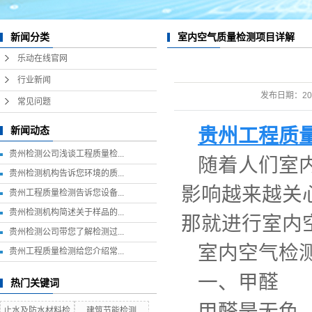
资质档案
室内空气质量检测项目详解
新闻分类
实验室、设备间
乐动在线官网
室内检测
行业新闻
现场检测
发布日期：
20
常见问题
安全用品设备
贵州工程质
新闻动态
材料设备
贵州检测公司浅谈工程质量检...
随着人们室
化学设备
贵州检测机构告诉您环境的质...
影响越来越关
贵州工程质量检测告诉您设备...
量测设备
贵州检测机构简述关于样品的...
那就进行室内
岩土设备
贵州检测公司带您了解检测过...
室内空气检
贵州工程质量检测给您介绍常...
一、甲醛
热门关键词
甲醛是无色
止水及防水材料检
建筑节能检测