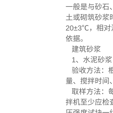
一般是与砂石
土或砌筑砂浆
20±3℃，相
依据。
建筑砂浆
1、水泥砂浆
验收方法：
量、搅拌时间
取样方法：每
拌机至少应检
压强度试块一