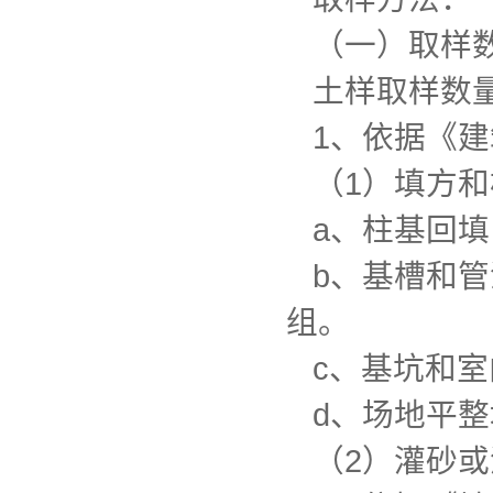
（一）取样
土样取样数
1、依据《
（1）填方
a、柱基回填
b、基槽和管
组。
c、基坑和室
d、场地平整
（2）灌砂