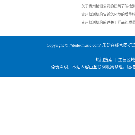
关于贵州检测公司的建筑节能检
贵州检测机构告诉您环境的质量
贵州检测机构简述关于样品的质
Copyright © //dede-music.com/ 乐动
热门搜索
| 主营区
免责声明：本站内容由互联网收集整理，版权