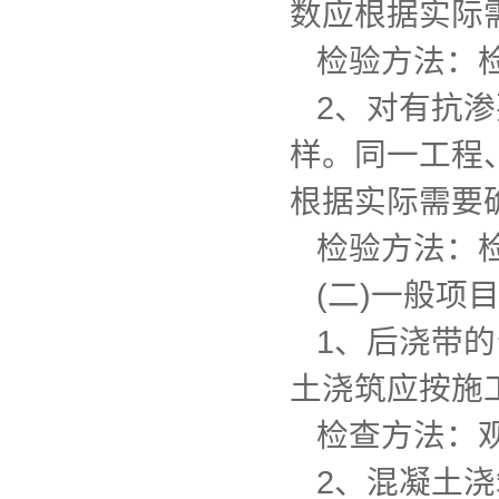
数应根据实际
检验方法：
2、对有抗
样。同一工程
根据实际需要
检验方法：
(二)一般项
1、后浇带
土浇筑应按施
检查方法：
2、混凝土