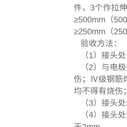
件，3个作拉
≥500mm（5
≥250mm（25
验收方法：
（1）接头
（2）与电
伤；Ⅳ级钢筋
均不得有烧伤
（3）接头
（4）接头处
于2mm。