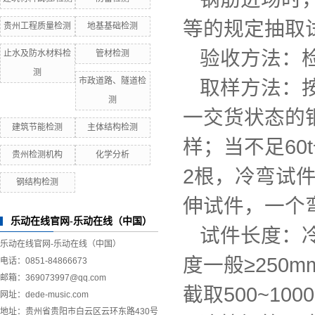
等的规定抽取
贵州工程质量检测
地基基础检测
验收方法：
止水及防水材料检
管材检测
测
市政道路、隧道检
取样方法：
测
一交货状态的
建筑节能检测
主体结构检测
样；当不足6
贵州检测机构
化学分析
2根，冷弯试
钢结构检测
伸试件，一个
乐动在线官网-乐动在线（中国）
试件长度：冷
乐动在线官网-乐动在线（中国）
度一般≥250
电话：0851-84866673
邮箱：369073997@qq.com
截取500~1
网址：dede-music.com
地址：贵州省贵阳市白云区云环东路430号