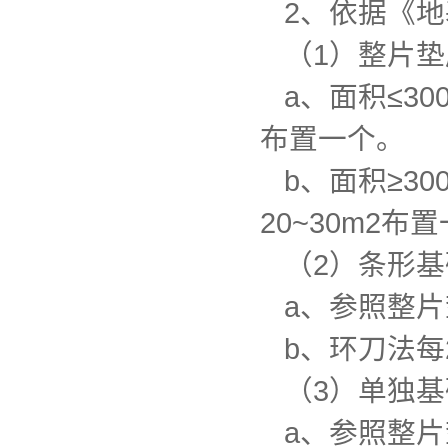
2、依据《
（1）整片垫
a、面积≤30
布置一个。
b、面积≥3
20~30m2布
（2）条形
a、参照整
b、环刀法每
（3）单独
a、参照整