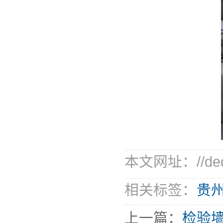
本文网址：//dede-
相关标签：
贵
上一篇：
检验