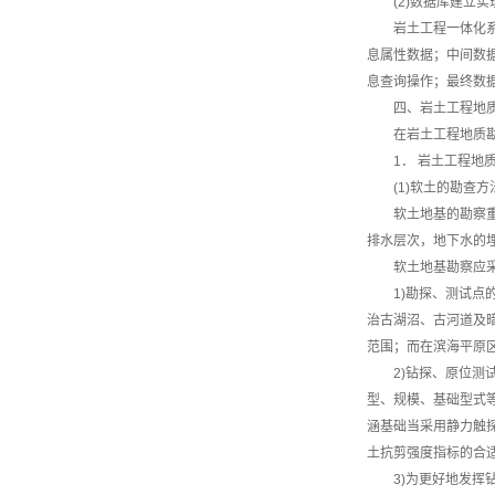
(2)数据库建立实
岩土工程一体化
息属性数据；中间数
息查询操作；最终数
四、岩土工程地
在岩土工程地质
1． 岩土工程地
(1)软土的勘查方
软土地基的勘察
排水层次，地下水的
软土地基勘察应
1)勘探、测试
治古湖沼、古河道及
范围；而在滨海平原
2)钻探、原位
型、规模、基础型式
涵基础当采用静力触
土抗剪强度指标的合
3)为更好地发