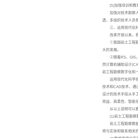
(5)加强培训和教
加强对技术勘察
透，多组织技术人员
三、运用现代化
改革开放以来，
①我国岩土工程
大的发展。
②随着RS、GI
然计算机辅助设计(
岩工程勘察数字化和
运用现代化科学
技术和CAD技术，
设计的技术手段从手
效益、高柔性、智能
从以上说明可以
(1)岩土工程勘
岩土工程勘察数
将与实体和联系相关