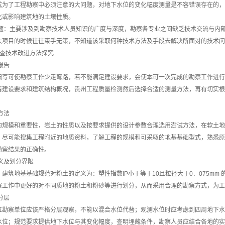
成为了工程勘察中必须注意的大问题，对地下水位的变化幅度测量是不容错误存在的，
化或影响建筑地的土壤性质。
的问题：主要涉及到勘察技术人员知识的广度与深度，勘察各专业之间缺乏技术交流与内
大项目的时候往往束手无策，不知道该采取何种技术方法及手段去解决所面对的技术问
勘查技术改进方法探究
报告
编写可使勘察工作少走弯路，若不能满足建设要求，会使本可一次完成的勘察工作进行
清建设要求和建筑结构概况，贵州工程质量检测然后选择合适的测量方法，再有切实根
方法
的规模和重要性，岩土的性质以及按要求提供的设计参数合理选用澍试方法，在软土地
，尽可能搜集工程附近的地质资料，了解工程的规模和可采取的地基基础型式，熟悉原
勘察结果的正确性。
定义及划分界限
建筑地基基础规范对粉土的定义为：塑性指数IP小于等于10且粒径大于0．075mm
察工作中更好的对不同质地的粉土和粉砂等进行划分，从而采用合理的勘察方式，为工
分层
位勘察单位应该严格分层观察，不能以混合水位代替；观测水位时应考虑到四周地下水
水位；规范要求提供地下水位与其变化幅度，查明埋藏条件，勘察人员应结合各地的实