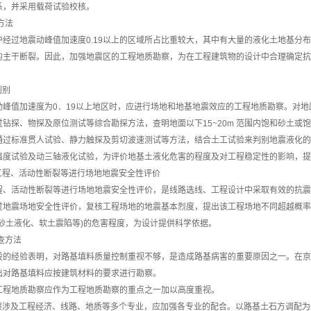
系，并采用载荷试验校核。
方法
经过地震动峰值加速度0.19以上的区域所占比重较大，其中有大量的液化土地基分布
的主干断裂。因此，加强地震区的工程地质勘察，为在工程建筑物的设计中合理确定抗
判别
峰值加速度为0．19以上地区时，应进行场地和地基地震效应的工程地质勘察。对地面
钻探、物探及原位测试等综合勘探方法，查明地面以下15~20m 范围内饱和砂土
通过标准贯人试验、静力触探及剪切波速测试等方法，结合土工试验来判别地震液化的
强度试验及动三轴液化试验，为评价地基土液化危害的程度及对工程稳定性的影响，提
的工程、活动性断裂等进行场地地震安全性评价
程、活动性断裂等进行场地地震安全性评价，是线路选线、工程设计中采取有效的抗震
过地震场地安全性评价，复核工程场地的地震基本烈度，提出该工程场地不同超越概率
砂土液化、软土震陷等)的危害程度，为设计提供科学依据。
勘查方法
设的经验表明，对路基填料质量控制重视不够，是造成路基病害的重要原因之一。在京
出对路基填料应按建筑材料的要求进行勘察。
工程地质勘察应作为工程地质勘察的重点之一加以高度重视。
勘察涉及工程经济、线路、地质等多个专业，应加强各专业的配合。以路基土石方调配