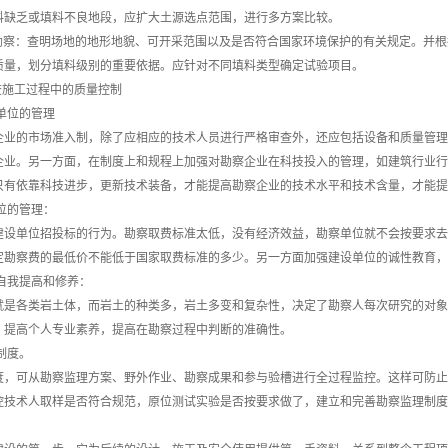
料缺乏或填料不良地段，应扩大土源选点范围，进行多方案比较。
的勘察：查明场地的地形地貌、可开采范围以及是否符合国家环境保护的有关规定。并
质量，划分填料级别的重要依据。应针对不同填料类型确定试验项目。
查施工过程中的质量控制
察单位的管理
企业的市场准入制，除了应相应的技术人员进行严格审查外，还应包括设备和质量管理
企业。另一方面，在制度上和规程上加强对勘察企业在科技投入的管理，如建筑行业行
只有依靠科技进步，更新技术装备，才能提高勘察企业的技术水平和技术含量，才能提
单位的管理：
建设单位招投标的行为。勘察取费标准太低，没有经济效益，勘察单位就不会按要求去
定勘察费的最低价不能低于国家取费标准的多少。另一方面加强建设单位的诚性教育，
强自我提高和修养：
就是各类岩土体，而岩土的种类多，岩土多变和复杂性，决定了勘察人每次研究的对象
，提高个人专业素养，提高在勘察过程中判断的准确性。
理制度。
度，可从勘察监理方案、野外作业、勘察成果和参与验槽进行全过程监控。这样可防止
控技术人取样是否符合规范，原位测试实验是否按要求做了，建立和完善勘察监理制度