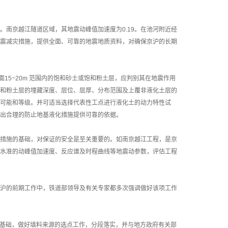
。南京越江隧道区域，其地震动峰值加速度为0.19。在池河附近经
震减灾措施，提供全面、可靠的地震地质资料，对确保京沪的长期
15~20m 范围内的饱和砂土或饱和粉土层，应判别其在地震作用
或饱和粉土层的埋藏深度、层位、层厚、分布范围及上覆非液化土层的
可能和等级。并可适当选择代表性工点进行液化土的动力特性试
出合理的防止地基液化措施提供可靠的依据。
措施的基础，对保证的安全是至关重要的。如南京越江工程，是京
水准的动峰值加速度、反应谱及时程曲线等地震动参数，评估工程
沪的前期工作中，铁道部领导及有关专家都多次强调做好该项工作
为基础，做好填料来源的选点工作，分段落实，并与地方政府有关部