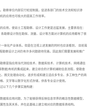
。勘察单位内部实行轮班制度。促进各部门的技术交流和知识渗
机的应用也可极大的提高工作效率。
的应用，使岩士工程勘察、设计工作更是迅猛发展，主要表现在：
，各勘察设计院在勘探、测量、设计等方面对计算机的应用都有了很
察设计一体化产业体系。但是在注视上述发展的同时也应该看到， 目前虽
工程勘察设计之间仍有许多问题欲待完善。因此我们需要发展和推广
勘察是指应用当代测绘技术、数据库技术、计算机技术、网络通信
等数据)有机的集成起来，建立综合的计算机辅助信息流程，使勘查
络化、图文处理自动化，逐步形成和建立适应多专业、多工种生产的商
表格、文字等以数字化形式存储，供各专业设计使用。
过以下几个步骤实施构建：
数据库应用问题，为了能够获得反映信息世界的概念性数据模型，
属性及其关系，并在此基础上建立相对应的数据库表结构。