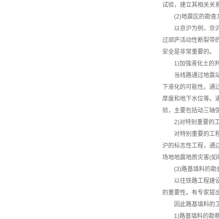
试验，建立其相关关
(2)地震区的勘查
以京沪为例，京沪
过郯庐活动性断裂带
安全是非常重要的。
1)加强液化土的
当线路通过地震动
下液化的可能性。通过
厚度和地下水位等。
验，主要包括动三轴
2)对特别重要
对特别重要的工
沪的标志性工程，通
场地地震地质灾害(如
(3)路基填料的
以往铁路工程建
的重要性。有专家提
因此路基填料的
1)路基填料的