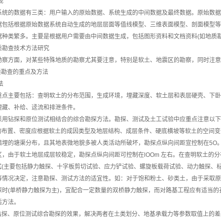
现
系统的数据有三类：用户输入的原始数据、系统生成的中间数据及最终数据。原始数据
据包括根据原始数据系统自动生成的地层层面等值线模型、三维表面模型、剖面模型等
据种类繁多。主要是根据用户需要由中间数据生成，包括图形资料和文档资料(如地质勘
质勘查技术方法研究
勘察方面，对某些特殊地质的勘察尤其要注意，特别是软土、地震区的勘察，同时注意
质勘查的重点及方法
法
重点主要包括：查明软土的分布范围，生成环境，埋藏深度、软土层和表层硬壳、下卧
埋藏、补给、迳流和排泄条件。
采用钻探和原位测试相结合的综合勘探方法。勘探、测试及土工试验中应重点注意以下
点的布置、密度应根据软土的成因类型及地层结构、成层条件、硬底横坡等软土的空间
暗埋的塘渠分布，且其地表微地貌多被人类活动所破坏，勘探点纵向间距宣控制在5O
区，由于软土地层成层较稳定，勘探点纵向间距可控制在lOOm 左右。在查明软土的
测试(主要包括静力触探、十字板剪切试验、应力铲试验、螺旋板载荷试验、动力触探、
等情况决定，注意勘探、测试方法的适宜性。如：对于饱和粉土、砂类土，由于采取原
探时(单桥静力触探为主)，宜配合一定数量的双桥静力触探，而对路基工程应有适当
适方法。
挥钻探、原位测试综合勘探的效果，解决两者在土类划分、地基承载力等参数取值上的