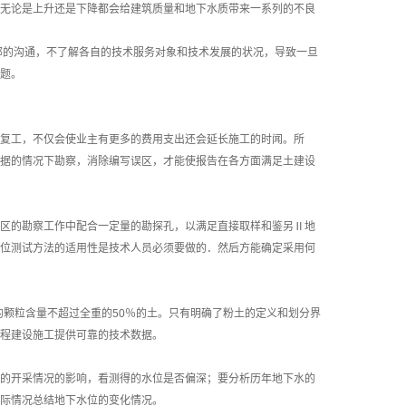
无论是上升还是下降都会给建筑质量和地下水质带来一系列的不良
部的沟通，不了解各自的技术服务对象和技术发展的状况，导致一旦
题。
复工，不仅会使业主有更多的费用支出还会延长施工的时闻。所
据的情况下勘察，消除编写误区，才能使报告在各方面满足土建设
区的勘察工作中配合一定量的勘探孔，以满足直接取样和鉴另Ⅱ地
位测试方法的适用性是技术人员必须要做的．然后方能确定采用何
 的颗粒含量不超过全重的50％的土。只有明确了粉土的定义和划分界
程建设施工提供可靠的技术数据。
的开采情况的影响，看测得的水位是否偏深；要分析历年地下水的
际情况总结地下水位的变化情况。