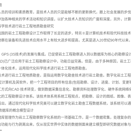
育
人员的培训和素质教育，是技术人员的只是能够不断的更新换代，跟上社会发展的步伐
参加各种相关的学术活动和知识讲座，以扩大技术人员知识的广度和深度，另外，计算
科学技术进行岩土工程地质勘查研究
我国的岩土工程勘察设计工作取得了长足的进步，特另Ⅱ是计算机技术和现代科技技术
勘察在装备和先进技术应用水平上有较大进步和提高，尤其是进入20世纪90年代以来
S，GPS (3S技术)的发展与集成。已促使岩土工程勘察进入到以数据库为核心的勘
CAD)已广泛应用于岩土工程勘察设计中，功能日益完善。但是，由于多种原因，岩土
一体化技术，运用现代化科学技术进行岩土工程地质勘查。
技术进行岩土工程地质勘查，是指运用数字化勘查技术进行岩土勘查。数字化岩土工程
通过计算机及其软件，把一个工程项目的所有信息(包括勘察、设计、进度、计划、变更
工方式向CAD 技术转变，做到数据采集信息化、勘察资料处理数字化、硬件系统网
化的工程勘察设计体系。该技术体系用系统工程观点，把勘察、设计的图纸、图像、
看出，通过现代化科学技术完美可以建立数字化岩土勘查工程数据系统，该系统可以通
察数据库的概念模型设计
据库管理作为岩土工程勘察数字化系统的一项基础工作，是一个数据密集，处理复杂的
的功能与行为剥离出来，仅从现实世界中实体的数据侧面来建立模型即研究数据对象与