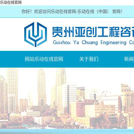
乐动在线官网
你好！欢迎访问乐动在线官网-乐动在线（中国） 官网！
网站乐动在线官网
关于我们
新闻
乐动在线官网-乐动在线
乐动在线
（中国）
宣传视频
行业新
组织架构
常见问
乐动在线官网
公司风采
办公环境