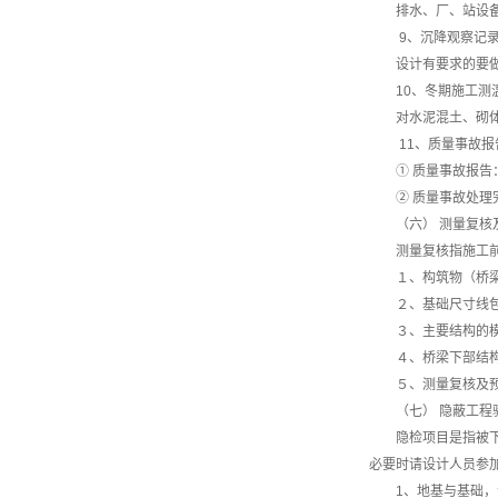
排水、厂、站设
9、沉降观
设计有要求的
10、冬期施
对水泥混土、砌
11、质量事
① 质量事故报
② 质量事故处
（六） 测量复
测量复核指施工
１、构筑物（桥
２、基础尺寸线
３、主要结构的
４、桥梁下部结
５、测量复核及
（七） 隐蔽工
隐检项目是指被
必要时请设计人员参
1、地基与基础