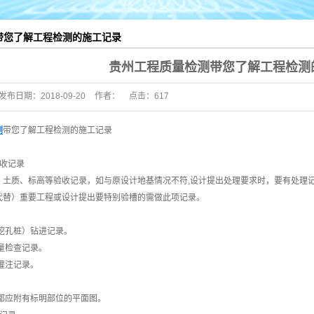
材料
带您了解工程检测的施工记录
结构
房屋鉴定
贵州工程质量检测带您了解工程检测
岩土工程/基础工程
发布日期：
2018-09-20
作者：
点击：
617
水质
测
带您了解工程检测的施工记录
环境
槽验收记录
安全防护用品
、土质、标高等验收记录，如与原设计地基情况不符,设计提出处理要求时，要有处理
代替）重要工程或设计提出要特别验槽的需做此项记录。
括挖孔桩）钻进记录。
质量检查记录。
凝土灌注记录。
录。
录都应附有标明部位的平面图。