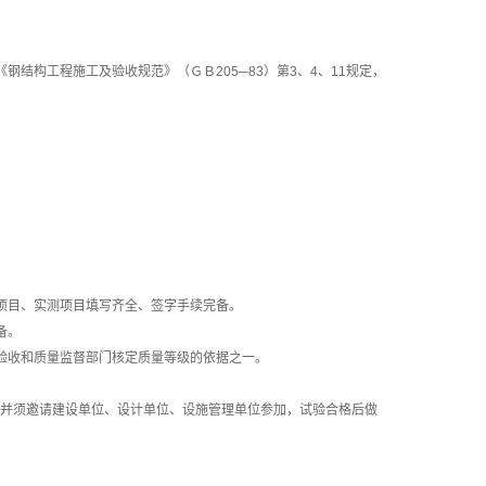
。
结构工程施工及验收规范》（ＧＢ205─83）第3、4、11规定，
查项目、实测项目填写齐全、签字手续完备。
手续完备。
验收和质量监督部门核定质量等级的依据之一。
并须邀请建设单位、设计单位、设施管理单位参加，试验合格后做