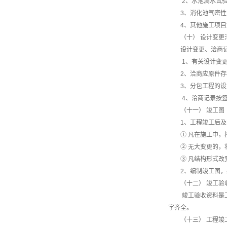
2、水池满水试验
3、消化池气密
4、其他施工项
（十） 设计变
设计变更、洽商
1、有关设计变
2、洽商应原件
3、分包工程的
4、洽商记录按
（十一） 竣工
1、工程竣工后
① 凡在施工中
② 无大变更的
③ 凡结构形式
2、编制竣工图
（十二） 竣工
竣工验收资料是
字齐全。
（十三） 工程