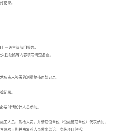
况做好记录。
时向上一级主管部门报告。
永久性缺陷等内容填写清楚备查。
技术负责人签署的测量复核原始记录。
。
做预检记录。
必要时请设计人员参加。
施工人员、质检人员，并请建设单位（设施管理单位）代表参加，
填写复验日期并由复验人员做出结论。隐蔽项目包括：