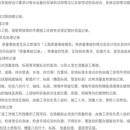
备安装按设计要求对每台设备的安装和试用情况以及单项试验及综合、系统试验情
察记录
要做沉降观察记录。
工测温记录
体工程、钢管焊接等的冬期施工应按有关规定做好测温记录。
故报告及处理记录
告：质量事故发生后立即填写「工程质量事故报告」将质量事故的情况及估计损失及
理完毕后填写「质量事故记录」，将事故的性质、实际损失情况、处理方法、是否造成
核及预检记录
前对测量放线、标高等测量标志的复测，以防止发生测量返工事故。
梁、道路、排水管道、水池、井位等）位置线、现场标准水准点应有由施工现场专项
包括基础面轴线、断面尺寸、标高（槽底标高、垫层标高）应有测量复核原始记录
模板，包括几何尺寸，轴线、标高，预埋件预留位置、模板牢固性和模板清理等应
构的轴线及高程，上部结构安装前对支座位置、高程、规格等均应做预检记录。
预检应在项目实施前，由施工项目负责人组织、施工人员、测量人员，质检人员参加，
程验收记录
下道工序施工所隐蔽的工程项目，在隐蔽前必须进行质量检查，由施工项目负责人组织
加，检查意见应具体，检查手续应及时办理，不得后补，需复验的要办理复验手续，
，包括土质情况、槽基几何尺寸、标高、 地基处理、 基底密实度。