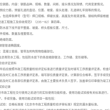
部位钢筋，内容：钢筋品种、规格、数量、间距、接头情况及除锈、代用变更情况
物预应力筋，预留孔道的直径、位置、坡度、接头处理、孔道绑扎牢固等的情况。
，包括焊条牌号（型号）焊口规格、焊缝长度、高度及外观清渣等。钢结构焊接根据《钢
管道工程施工及验收规范》（235一82）第四章。
面防水层下找平层平整度、坡度、桥头搭板位置、尺寸。
埋件规格、数量及埋置情况。
外绝缘防腐。
0ｍｍ以上钢管管道椭圆度。
道：混凝土管座、管带及附构筑物隐蔽部位。
物及沥青防水工程，包括防水层下的各层细部做法、工作缝、变形缝等。
量检验评定资料
完毕后应按照市政工程质量检验评定标准进行质量评定及时填写工序质量评定表，检
成后及时汇总各工序质量评定表，填写部位质量评定表，计算部位合格率，签字
成后及时汇总各部位质量评定表，由施工主要技术负责人签字，加盖单位印章做为竣工
能试验记录
对市政工程在交付使用之前进行的实际使用功能检查。使用功能试验按有关标准进行，
字，手续完备。使用功能试验项目一般包括：
水试验：合格标准按《北京市市政工程质量检验评审标准》规定的漏水量标准。