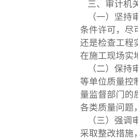
三、审计机
（一）坚持
条件许可，尽
还是检查工程
在施工现场实
（二）保持
等单位质量控
量监督部门的
各类质量问题
（三）强调
采取整改措施