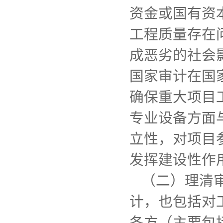
资金或国有资
工程质量存在
成恶劣的社会
国家审计在国
确保重大项目
专业设备方面
立性，对项目
发挥建设性作
（二）理清
计，也包括对
各方（主要包