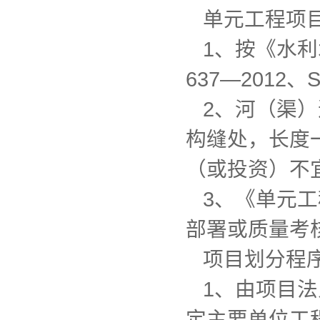
单元工程项
1、按《水利
637—2012、
2、河（渠
构缝处，长度
（或投资）不
3、《单元
部署或质量考
项目划分程
1、由项目
定主要单位工