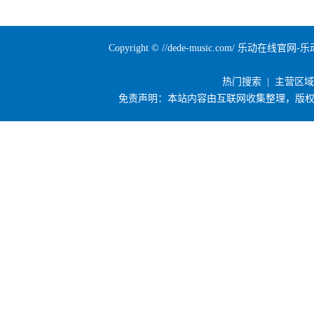
Copyright © //dede-music.com/ 乐动
热门搜索
| 主营区
免责声明：本站内容由互联网收集整理，版权