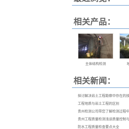
相关产品：
主体结构检测
相关新闻：
探讨解决岩土工程勘察中存在的
工程地质与岩土工程的区别
贵州检测公司带您了解检测过程
贵州工程质量检测浅谈质量控制
防水工程质量检查要点大全