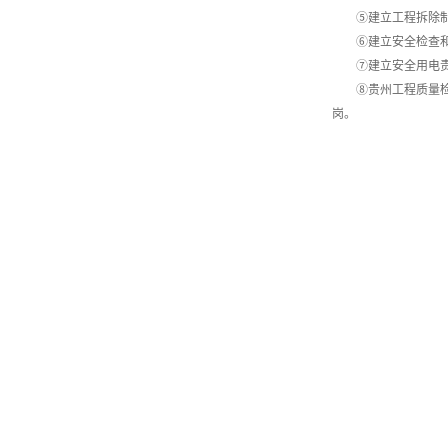
⑤建立工程拆除
⑥建立安全检查
⑦建立安全用电
⑧贵州工程质量
岗。