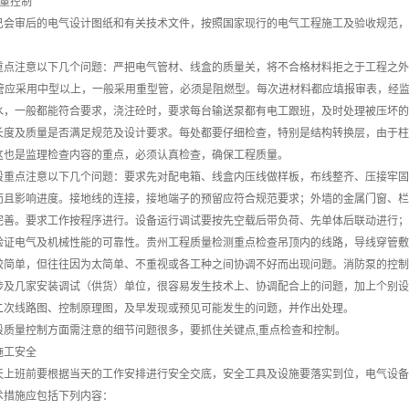
质量控制
已会审后的电气设计图纸和有关技术文件，按照国家现行的电气工程施工及验收规范，
重点注意以下几个问题：严把电气管材、线盒的质量关，将不合格材料拒之于工程之外（
C管应采用中型以上，一般采用重型管，必须是阻燃型。每次进材料都应填报审表，经
水，一般都能符合要求，浇注砼时，要求每台输送泵都有电工跟班，及时处理被压坏的
长度及质量是否满足规范及设计要求。每处都要仔细检查，特别是结构转换层，由于柱
这也是监理检查内容的重点，必须认真检查，确保工程质量。
段重点注意以下几个问题：要求先对配电箱、线盒内压线做样板，布线整齐、压接牢固
而且影响进度。接地线的连接，接地端子的预留应符合规范要求；外墙的金属门窗、栏
完善。要求工作按程序进行。设备运行调试要按先空载后带负荷、先单体后联动进行；
验证电气及机械性能的可靠性。贵州工程质量检测重点检查吊顶内的线路，导线穿管敷
较简单，但往往因为太简单、不重视或各工种之间协调不好而出现问题。消防泵的控制
涉及几家安装调试（供货）单位，很容易发生技术上、协调配合上的问题，加上个别设
二次线路图、控制原理图，及早发现或预见可能发生的问题，并作出处理。
段质量控制方面需注意的细节问题很多，要抓住关键点,重点检查和控制。
施工安全
天上班前要根据当天的工作安排进行安全交底，安全工具及设施要落实到位，电气设备
术措施应包括下列内容：