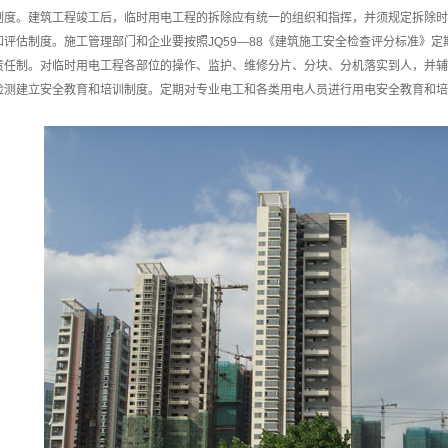
制度。建筑工程竣工后，临时用电工程的拆除应有统一的组织和指挥，并须规定拆除时
和评估制度。施工管理部门和企业要按照JQ59—88《建筑施工安全检查评分标准》
责任制。对临时用电工程各部位的操作、监护、维修分片、分块、分机落实到人，并辅
检测建立安全教育和培训制度。定期对专业电工和各类用电人员进行用电安全教育和培