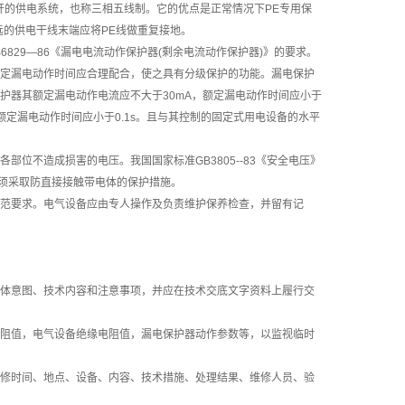
分开的供电系统，也称三相五线制。它的优点是正常情况下PE专用保
远的供电干线末端应将PE线做重复接地。
829—86《漏电电流动作保护器(剩余电流动作保护器)》的要求。
定漏电动作时间应合理配合，使之具有分级保护的功能。漏电保护
护器其额定漏电动作电流应不大于30mA，额定漏电动作时间应小于
额定漏电动作时间应小于0.1s。且与其控制的固定式用电设备的水平
位不造成损害的电压。我国国家标准GB3805--83《安全电压》
，必须采取防直接接触带电体的保护措施。
范要求。电气设备应由专人操作及负责维护保养检查，并留有记
体意图、技术内容和注意事项，并应在技术交底文字资料上履行交
阻值，电气设备绝缘电阻值，漏电保护器动作参数等，以监视临时
修时间、地点、设备、内容、技术措施、处理结果、维修人员、验