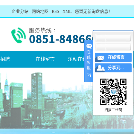
企业分站
|
网站地图
|
RSS
|
XML
|
您暂无新询盘信息！
在
在线留言
线
才招聘
在线留言
乐动在线官网-乐动在
客
分享到...
服
招聘
联系方式
线（中国）
地理位置
扫描二维码