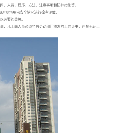
间、人员、程序、方法、注意事项和防护措施等。
定期对现场用电安全情况进行检查评估。
以必要的奖惩。
训，凡上岗人员必须持有劳动部门核发的上岗证书，严禁无证上