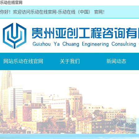
乐动在线官网
你好！欢迎访问乐动在线官网-乐动在线（中国） 官网！
网站乐动在线官网
关于我们
新闻动态
乐动在线官网-乐动在线
乐动在线官网
（中国）
宣传视频
行业新闻
组织架构
常见问题
乐动在线官网
公司风采
办公环境