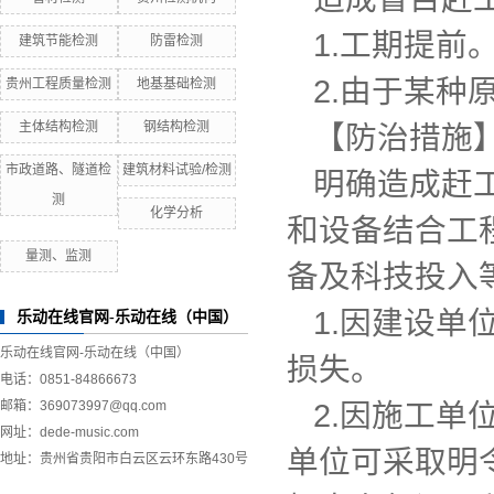
1.工期提前
建筑节能检测
防雷检测
2.由于某种
贵州工程质量检测
地基基础检测
主体结构检测
钢结构检测
【防治措施
市政道路、隧道检
建筑材料试验/检测
明确造成赶
测
化学分析
和设备结合工
量测、监测
备及科技投入
1.因建设
乐动在线官网-乐动在线（中国）
乐动在线官网-乐动在线（中国）
损失。
电话：0851-84866673
邮箱：369073997@qq.com
2.因施工
网址：dede-music.com
单位可采取明
地址：贵州省贵阳市白云区云环东路430号