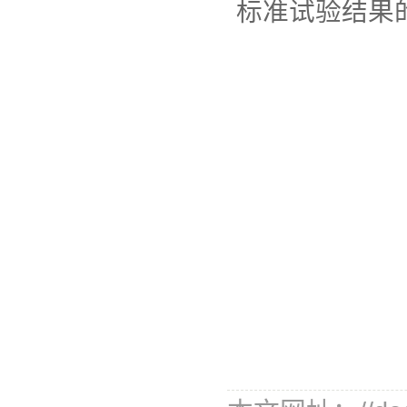
标准试验结果