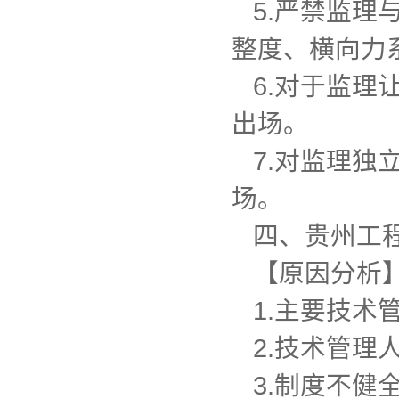
5.严禁监
整度、横向力
6.对于监
出场。
7.对监理
场。
四、贵州工
【原因分析
1.主要技
2.技术管
3.制度不