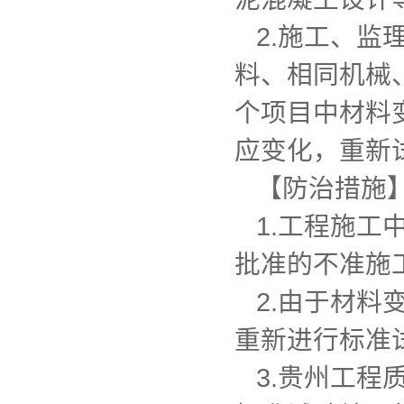
2.施工、
料、相同机械
个项目中材料
应变化，重新
【防治措施
1.工程施
批准的不准施
2.由于材
重新进行标准
3.贵州工