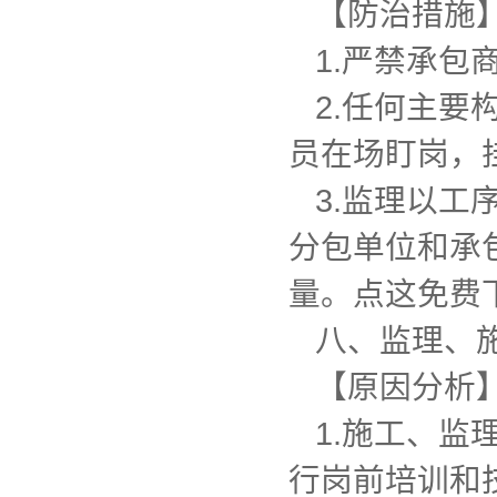
【防治措施
1.严禁承包
2.任何主
员在场盯岗，
3.监理以
分包单位和承
量。点这免费
八、监理、
【原因分析
1.施工、
行岗前培训和