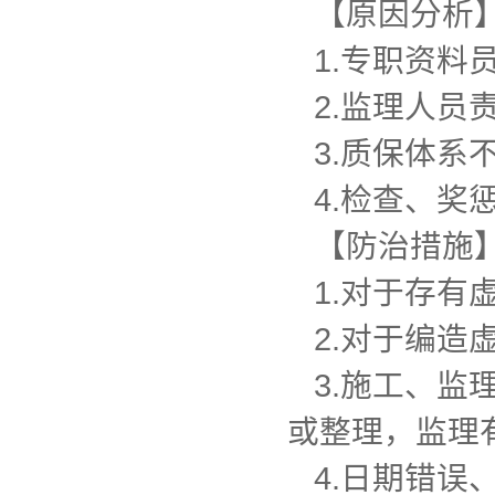
【原因分析
1.专职资
2.监理人员
3.质保体
4.检查、奖
【防治措施
1.对于存
2.对于编
3.施工、
或整理，监理
4.日期错