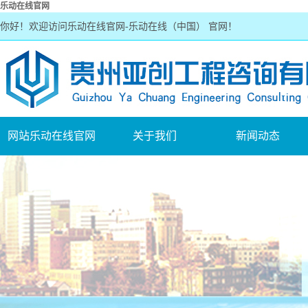
乐动在线官网
你好！欢迎访问乐动在线官网-乐动在线（中国） 官网！
网站乐动在线官网
关于我们
新闻动态
乐动在线官网-乐动在线
乐动在线官网
（中国）
宣传视频
行业新闻
组织架构
常见问题
乐动在线官网
公司风采
办公环境