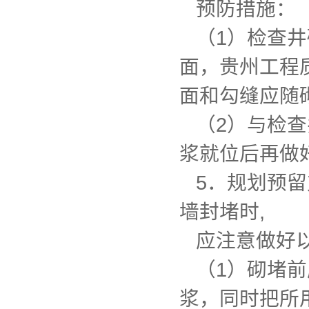
预防措施：
（1）检查
面，贵州工程
面和勾缝应随
（2）与检
浆就位后再做
5．规划预
墙封堵时,
应注意做好
（1）砌堵前
浆，同时把所