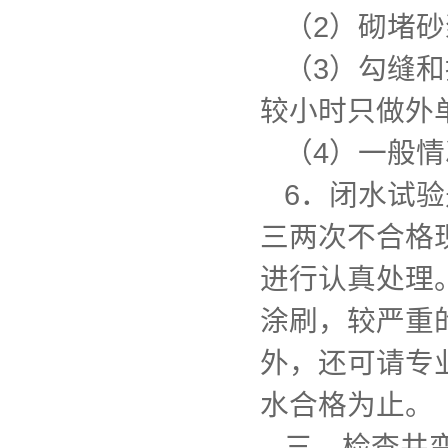
（2）砌堵砂
（3）勾缝和
较小时只做外
（4）一般
6．闭水试
三两次不合格
进行认真处理
涂刷，较严重
外，还可请专
水合格为止。
三、检查井