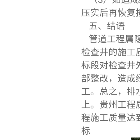
压实后再恢复
五、结语
管道工程属
检查井的施工
标段对检查井
部整改，造成
工。总之，排
上。贵州工程
程施工质量达
标