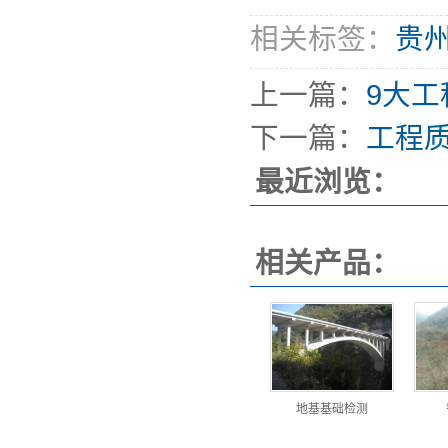
相关标签：
贵
上一篇：
9大
下一篇：
工程
最近浏览：
相关产品：
地基基础检测