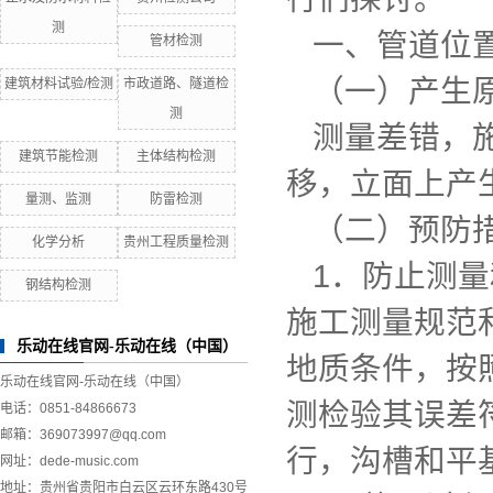
测
一、管道位
管材检测
（一）产生
建筑材料试验/检测
市政道路、隧道检
测
测量差错，
建筑节能检测
主体结构检测
移，立面上产
量测、监测
防雷检测
（二）预防
化学分析
贵州工程质量检测
1．防止测
钢结构检测
施工测量规范
乐动在线官网-乐动在线（中国）
地质条件，按
乐动在线官网-乐动在线（中国）
测检验其误差
电话：0851-84866673
邮箱：369073997@qq.com
行，沟槽和平
网址：dede-music.com
地址：贵州省贵阳市白云区云环东路430号