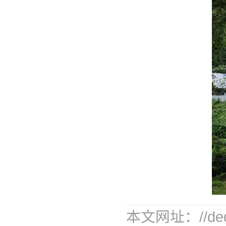
本文网址：//dede-