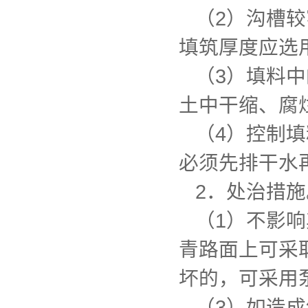
（2）沟槽
填筑厚度应选
（3）填料
土中干缩、腐
（4）控制
必须先排干水
2．处治措
（1）不影
青路面上可采
坏的，可采用
（3）如造