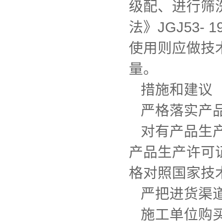
级配、进行筛
法》JGJ53- 
使用则应做技
量。
措施和建议
严格落实产
对有产品生产
产品生产许可
格对照国家技
严把进货渠
施工单位购买