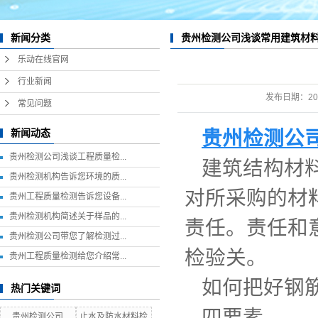
资质档案
贵州检测公司浅谈常用建筑材
新闻分类
实验室、设备间
乐动在线官网
室内检测
行业新闻
现场检测
发布日期：
20
常见问题
安全用品设备
贵州检测公
新闻动态
材料设备
贵州检测公司浅谈工程质量检...
建筑结构材
化学设备
贵州检测机构告诉您环境的质...
对所采购的材
贵州工程质量检测告诉您设备...
量测设备
贵州检测机构简述关于样品的...
责任。责任和
岩土设备
贵州检测公司带您了解检测过...
检验关。
贵州工程质量检测给您介绍常...
如何把好钢
热门关键词
四要素
贵州检测公司
止水及防水材料检