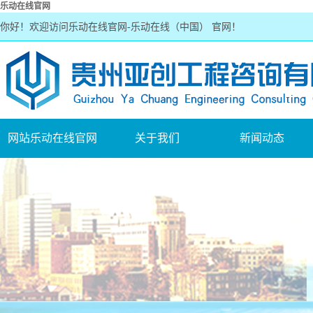
乐动在线官网
你好！欢迎访问乐动在线官网-乐动在线（中国） 官网！
网站乐动在线官网
关于我们
新闻动态
乐动在线官网-乐动在线
乐动在线官网
（中国）
宣传视频
行业新闻
组织架构
常见问题
乐动在线官网
公司风采
办公环境