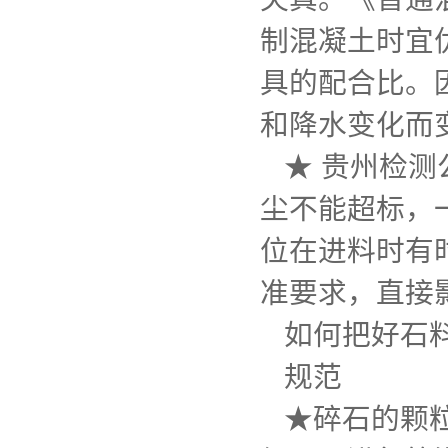
制混凝土时宜
具的配合比。
和降水变化而
★
贵州检测
尘不能超标，
位在进料时有
准要求，直接
如何把好石
规范
★碎石的颗粒