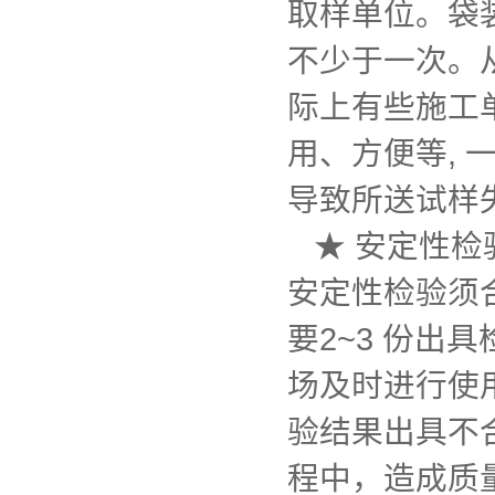
取样单位。袋装
不少于一次。从
际上有些施工
用、方便等,
导致所送试样
★ 安定性
安定性检验须
要2~3 份
场及时进行使
验结果出具不
程中，造成质