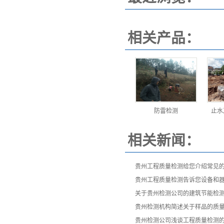
相关产品：
防雷检测
止水
相关新闻：
贵州工程质量检测给您介绍常见
贵州工程质量检测告诉您设备和
关于贵州检测公司的建筑节能检
贵州检测机构简述关于样品的质
贵州检测公司浅谈工程质量检测