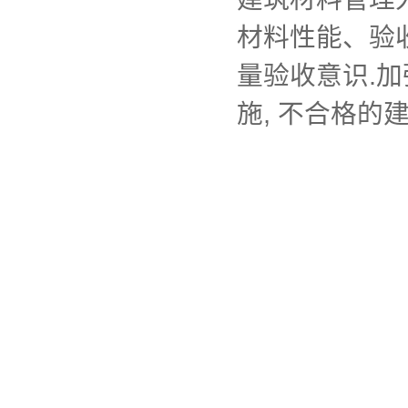
材料性能、验
量验收意识.
施, 不合格