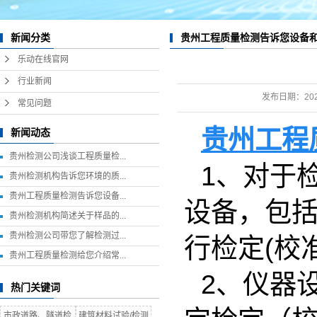
资质档案
贵州工程质量检测告诉您设备
新闻分类
实验室、设备间
乐动在线官网
室内检测
行业新闻
现场检测
发布日期：
20
常见问题
安全用品设备
贵州工程
新闻动态
材料设备
贵州检测公司浅谈工程质量检...
1、对于
化学设备
贵州检测机构告诉您环境的质...
贵州工程质量检测告诉您设备...
量测设备
设备，包
贵州检测机构简述关于样品的...
岩土设备
贵州检测公司带您了解检测过...
行检定(校
贵州工程质量检测给您介绍常...
2、仪器
热门关键词
市政道路、隧道检
建筑材料试验/检测