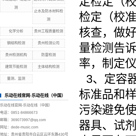
定检定
（
测
止水及防水材料检
检定
（
校
测
核查，做
化学分析
贵州工程质量检测
钢结构检测
贵州检测公司
量检测告
贵州检测机构
防雷检测
率，制定
建筑节能检测
主体结构检测
3、定容
量测、监测
标准品和
乐动在线官网-乐动在线（中国）
乐动在线官网-乐动在线（中国）
污染避免
电话：0851-84866673
邮箱：369073997@qq.com
器具、试
网址：dede-music.com
地址：贵州省贵阳市白云区云环东路430号