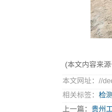
(本文内容来
本文网址：//dede-
相关标签：
检
上一篇：
贵州