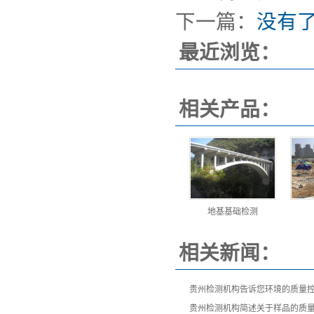
下一篇：
没有
最近浏览：
相关产品：
地基基础检测
相关新闻：
贵州检测机构告诉您环境的质量
贵州检测机构简述关于样品的质