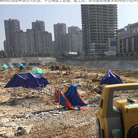
合格向检测站申请贯入检测，不合格返工处理，返工后，现场重新按要求取样制作试件