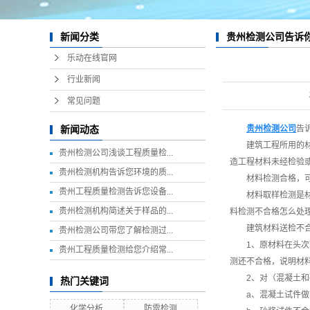
资质档案
贵州检测公司告诉
新闻分类
实验室、设备间
怎么办
乐动在线官网
室内检测
行业新闻
现场检测
常见问题
安全用品设备
贵州检测公司
告
新闻动态
材料设备
建筑工程所用的
贵州检测公司浅谈工程质量检...
造工程材料未经检验
化学设备
贵州检测机构告诉您环境的质...
材料检测合格，
贵州工程质量检测告诉您设备...
量测设备
材料取样检测是
贵州检测机构简述关于样品的...
料检测不合格怎么处
岩土设备
建筑材料送检不
贵州检测公司带您了解检测过...
1、原材料在头
贵州工程质量检测给您介绍常...
测还不合格，说明材
2、对（混凝土
热门关键词
a、混凝土试件
化学分析
防雷检测