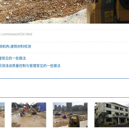
com/news/434.html
测机构
,
建筑材料检测
理常见的一些做法
检测浅谈质量控制与管理常见的一些做法