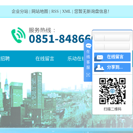
企业分站
|
网站地图
|
RSS
|
XML
|
您暂无新询盘信息！
在
在线留言
线
才招聘
在线留言
乐动在线官网-乐动在
客
分享到...
服
招聘
联系方式
线（中国）
地理位置
扫描二维码