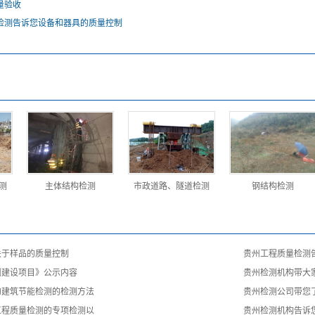
量验收
检测告诉您设备和器具的质量控制
测
主体结构检测
市政道路、隧道检测
钢结构检测
关于样品的质量控制
贵州工程质量检测
测建设项目》公示内容
贵州检测机构带大
的建筑节能检测的检测方法
贵州检测公司带您
工程质量检测的专项检测以
贵州检测机构告诉