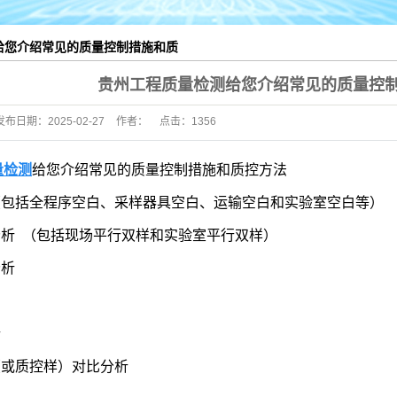
材料
给您介绍常见的质量控制措施和质
结构
房屋鉴定
贵州工程质量检测给您介绍常见的质量控
岩土工程/基础工程
发布日期：
2025-02-27
作者：
点击：
1356
水质
量检测
给您介绍常见的质量控制措施和质控方法
环境
品（包括全程序空白、采样器具空白、运输空白和实验室空白等）
安全防护用品
分析 （包括现场平行双样和实验室平行双样）
分析
析
（或质控样）对比分析