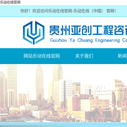
乐动在线官网
你好！欢迎访问乐动在线官网-乐动在线（中国） 官网！
网站乐动在线官网
关于我们
新闻
乐动在线官网-乐动在线
乐动在线
（中国）
宣传视频
行业新
组织架构
常见问
乐动在线官网
公司风采
办公环境